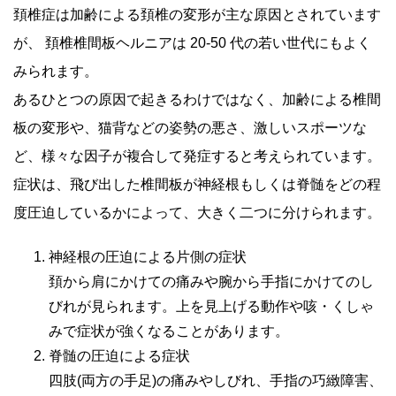
頚椎症は加齢による頚椎の変形が主な原因とされています
が、 頚椎椎間板ヘルニアは 20-50 代の若い世代にもよく
みられます。
あるひとつの原因で起きるわけではなく、加齢による椎間
板の変形や、猫背などの姿勢の悪さ、激しいスポーツな
ど、様々な因子が複合して発症すると考えられています。
症状は、飛び出した椎間板が神経根もしくは脊髄をどの程
度圧迫しているかによって、大きく二つに分けられます。
神経根の圧迫による片側の症状
頚から肩にかけての痛みや腕から手指にかけてのし
びれが見られます。上を見上げる動作や咳・くしゃ
みで症状が強くなることがあります。
脊髄の圧迫による症状
四肢(両方の手足)の痛みやしびれ、手指の巧緻障害、