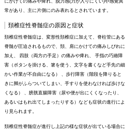
にかけての痛みや痺れ、脱力感(力が入りにくい)や感覚異
常があり、主に片側にのみ表れるとされています。
頚椎症性脊髄症の原因と症状
頚椎症性脊髄症は、変形性頚椎症に加えて、脊柱管にある
脊髄が圧迫されるもので、頚、肩にかけての痛みしびれに
加え、 四肢（両方の手足）の痛みや痺れ、 手指の巧緻障
害（ボタンを掛ける、箸を使う、文字を書くなど手先の細
かい作業が不自由になる） 、歩行障害（階段を降りると
きに脚がふらついてしまい、手すりを使わなければ歩けな
くなる） 、膀胱直腸障害（尿や便が出にくくなったり、
あるいはもれ出てしまったりする）なども症状の進行によ
り見られます。
頚椎症性脊髄症が進行し上記の様な症状が出ている場合に