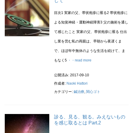
して
目次1 実家の父、帯状疱疹に罹る2 帯状疱疹に
よる知覚神経・運動神経障害3 父の施術を通し
て感じたこと 実家の父、帯状疱疹に罹る 仕出
し業を営む私の両親は、早朝から夜遅くま
で、ほぼ年中無休のような生活を続けて、ま
もなく5
・・read more
公開済み: 2017-09-10
作成者:
Naoki Hattori
カテゴリー:
鍼治療
,
関心ゴト
診る、見る、観る。みえないもの
を感じ取るとは Part.2