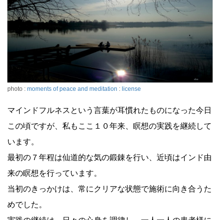
photo :
moments of peace and meditation
:
license
マインドフルネスという言葉が耳慣れたものになった今日
この頃ですが、私もここ１０年来、瞑想の実践を継続して
います。
最初の７年程は仙道的な気の鍛錬を行い、近頃はインド由
来の瞑想を行っています。
当初のきっかけは、常にクリアな状態で施術に向き合うた
めでした。