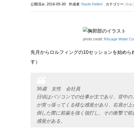
公開済み: 2016-05-30
作成者:
Naoki Hattori
カテゴリー:
ロル
photo credit:
Ribcage Water Co
先月からロルフィングの10セッションを始めら
す）
36歳 女性 会社員
日頃はパソコンでの仕事が主であり、背中の
が突っ張ってくる様な感覚があり、右肩が上
倒した際に前歯を強く強打し、その衝撃で前
感覚がある。