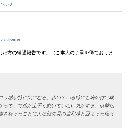
フィング
lors
:
license
れた方の経過報告です。（ご本人の了承を得ておりま
コリ感が特に気になる。歩いている時にも腕の付け根
がっていて腕が上手く動いていない気がする。以前転
歯を折ったことによる顔の骨の違和感と固まった様な