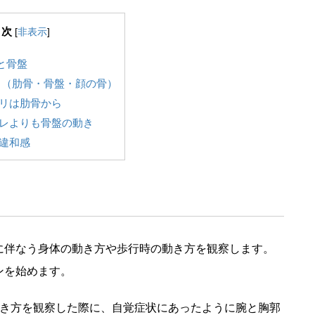
目次
[
非表示
]
と骨盤
ト（肋骨・骨盤・顔の骨）
リは肋骨から
レよりも骨盤の動き
違和感
に伴なう身体の動き方や歩行時の動き方を観察します。
ンを始めます。
歩き方を観察した際に、自覚症状にあったように腕と胸郭