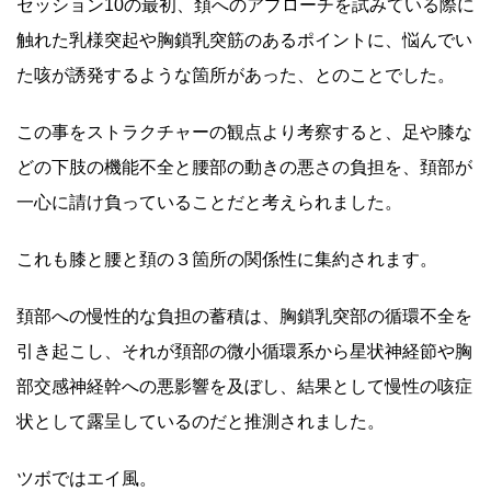
セッション10の最初、頚へのアプローチを試みている際に
触れた乳様突起や胸鎖乳突筋のあるポイントに、悩んでい
た咳が誘発するような箇所があった、とのことでした。
この事をストラクチャーの観点より考察すると、足や膝な
どの下肢の機能不全と腰部の動きの悪さの負担を、頚部が
一心に請け負っていることだと考えられました。
これも膝と腰と頚の３箇所の関係性に集約されます。
頚部への慢性的な負担の蓄積は、胸鎖乳突部の循環不全を
引き起こし、それが頚部の微小循環系から星状神経節や胸
部交感神経幹への悪影響を及ぼし、結果として慢性の咳症
状として露呈しているのだと推測されました。
ツボではエイ風。